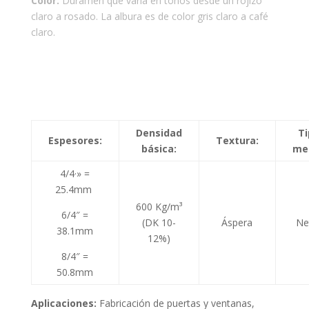
Color:
Duramen que varía en tonos desde un rojizo
claro a rosado. La albura es de color gris claro a café
claro.
Densidad
Ti
Espesores:
Textura:
básica:
med
4/4·» =
25.4mm
600 Kg/m³
6/4″ =
(DK 10-
Áspera
Ne
38.1mm
12%)
8/4″ =
50.8mm
Aplicaciones:
Fabricación de puertas y ventanas,